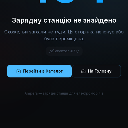
Зарядну станцію не знайдено
Схоже, ви заїхали не туди. Ця сторінка не існує або
була переміщена.
/elementor-873/
Перейти в Каталог
На Головну
Ampera — зарядні станції для електромобілів