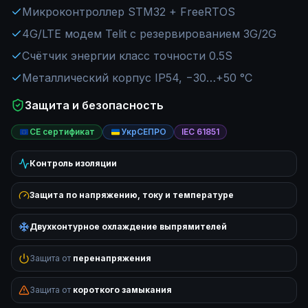
Микроконтроллер STM32 + FreeRTOS
4G/LTE модем Telit с резервированием 3G/2G
Счётчик энергии класс точности 0.5S
Металлический корпус IP54, −30…+50 °C
Защита и безопасность
CE сертификат
УкрСЕПРО
IEC 61851
Контроль изоляции
Защита по напряжению, току и температуре
Двухконтурное охлаждение выпрямителей
Защита от
перенапряжения
Защита от
короткого замыкания