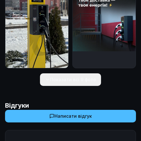
Показати всі
9
фото
Відгуки
Написати відгук