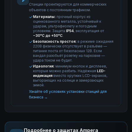
Станции проектируются для коммерческих
объектов с постоянным трафиком.
Материалы:
прочный корпус из
оцинкованного металла, устойчивый к
ударам, ультрафиолету и погодным
условиям. Защита
IP54
, эксплуатация от
−30°C до +50°C
.
Безопасность простоя:
в режиме ожидания
220В физически отсутствует в разъёме —
питание поста от безопасных 12В. Если
вандал разобьёт розетку на парковке —
удара током не будет.
Идеология:
минимум кнопок и дисплеев,
которые можно разбить. Надёжная
LED-
индикация
вместо хрупких LCD-экранов,
выгорающих на солнце и замерзающих
зимой.
Узнайте об условиях установки станций для
бизнеса →
Подробнее о защитах Ampera