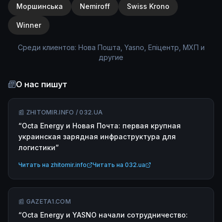
Моршинська
Nemiroff
Swiss Krono
Winner
Среди клиентов: Нова Пошта, Yasno, Епіцентр, МХП и
другие
О нас пишут
📰
ZHITOMIR.INFO / 032.UA
“
Octa Energy и Новая Почта: первая крупная
украинская зарядная инфраструктура для
логистики
”
Читать на
zhitomir.info
Читать на
032.ua
📰
GAZETA1.COM
“
Octa Energy и YASNO начали сотрудничество: