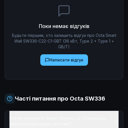
Поки немає відгуків
Будьте першим, хто залишить відгук про
Octa Smart
Wall SW336-С22-C1-GBT (36 кВт, Type 2 + Type 1 +
GB/T)
Написати відгук
Часті питання про
Octa SW336
Какую комиссию берёт Ampera за транзакции
через биллинговую систему?