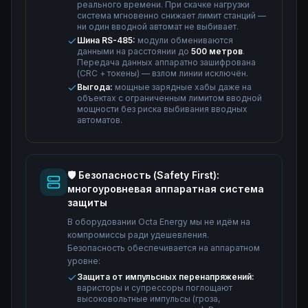
реального времени. При скачке нагрузки
система мгновенно снижает лимит станций —
ни один вводной автомат не выбивает.
Шина RS-485:
модули обмениваются
данными на расстоянии до
500 метров
.
Передача данных аппаратно зашифрована
(CRC + токены) — взлом линии исключён.
Выгода:
мощные зарядные хабы даже на
объектах с ограниченным лимитом вводной
мощности без риска выбивания вводных
автоматов.
🛡️ Безопасность (Safety First):
многоуровневая аппаратная система
защиты
В оборудовании Octa Energy мы не идём на
компромиссы ради удешевления.
Безопасность обеспечивается на аппаратном
уровне:
Защита от импульсных перенапряжений:
варисторы и супрессоры поглощают
высоковольтные импульсы (гроза,