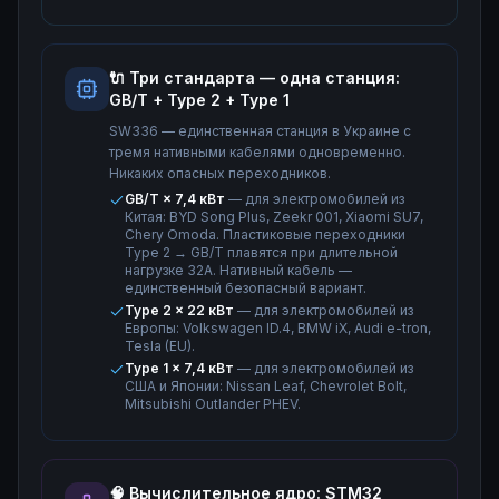
🔌 Три стандарта — одна станция:
GB/T + Type 2 + Type 1
SW336 — единственная станция в Украине с
тремя нативными кабелями одновременно.
Никаких опасных переходников.
GB/T × 7,4 кВт
— для электромобилей из
Китая: BYD Song Plus, Zeekr 001, Xiaomi SU7,
Chery Omoda. Пластиковые переходники
Type 2 → GB/T плавятся при длительной
нагрузке 32А. Нативный кабель —
единственный безопасный вариант.
Type 2 × 22 кВт
— для электромобилей из
Европы: Volkswagen ID.4, BMW iX, Audi e-tron,
Tesla (EU).
Type 1 × 7,4 кВт
— для электромобилей из
США и Японии: Nissan Leaf, Chevrolet Bolt,
Mitsubishi Outlander PHEV.
🧠 Вычислительное ядро: STM32