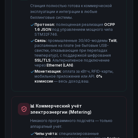
Станция полностью готова к коммерческой
эксплуатации и интеграции в любые
биллинговые системы.
Протокол:
полноценная реализация
OCPP
1.6 JSON
под управлением мощного чипа
STM32F746.
Связь:
промышленные 3G/4G-модемы
Telit
,
распаянные на плате (не бытовые USB-
свистки, отказывающие при перепадах
температур), с поддержкой шифрования
SSL/TLS
. Альтернативное подключение
через
Ethernet (LAN)
.
Монетизация:
оплата за кВт·ч, RFID-карты,
мобильное приложение или API.
0%
комиссии
— весь доход ваш.
📊 Коммерческий учёт
электроэнергии (Metering)
Никакого программного подсчёта — только
аппаратный учёт.
Чипы учёта:
специализированные