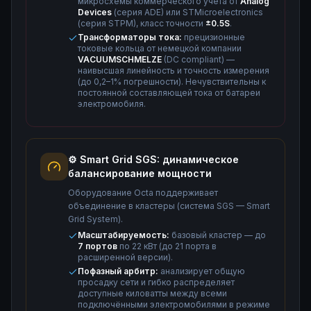
микросхемы коммерческого учёта от
Analog
Devices
(серия ADE) или STMicroelectronics
(серия STPM), класс точности
±0.5S
.
Трансформаторы тока:
прецизионные
токовые кольца от немецкой компании
VACUUMSCHMELZE
(DC compliant) —
наивысшая линейность и точность измерения
(до 0,2–1% погрешности). Нечувствительны к
постоянной составляющей тока от батареи
электромобиля.
⚙️ Smart Grid SGS: динамическое
балансирование мощности
Оборудование Octa поддерживает
объединение в кластеры (система SGS — Smart
Grid System).
Масштабируемость:
базовый кластер — до
7 портов
по 22 кВт (до 21 порта в
расширенной версии).
Пофазный арбитр:
анализирует общую
просадку сети и гибко распределяет
доступные киловатты между всеми
подключёнными электромобилями в режиме