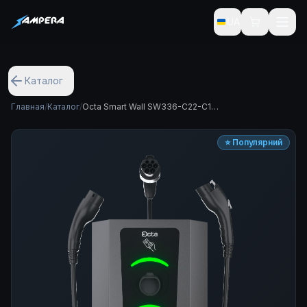
UA
Комерційне рішення Ampera Octa Smart Wall SW336-С2
Каталог
Главная
/
Каталог
/
Octa Smart Wall SW336-С22-C1-GBT (36 кВт, Type 2 + Type 1 + GB/T)
⭐ Популярний