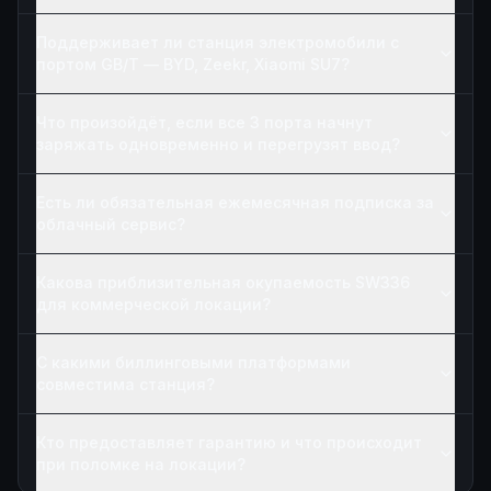
Поддерживает ли станция электромобили с
портом GB/T — BYD, Zeekr, Xiaomi SU7?
Что произойдёт, если все 3 порта начнут
заряжать одновременно и перегрузят ввод?
Есть ли обязательная ежемесячная подписка за
облачный сервис?
Какова приблизительная окупаемость SW336
для коммерческой локации?
С какими биллинговыми платформами
совместима станция?
Кто предоставляет гарантию и что происходит
при поломке на локации?