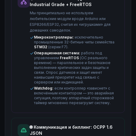
Industrial Grade + FreeRTOS
Мы принципиально не используем
любительские модули вроде Arduino или
ESP8266/ESP32, считая их «игрушками» для
домашних самоделок.
Микроконтроллеры:
исключительно
промышленные 32-битные чипы семейства
STM32
(серии F7).
Операционная система:
работа под
управлением
FreeRTOS
(ОС реального
времени) — параллельное и безотказное
выполнение критических задач защиты и
связи. Опрос датчиков и защит имеет
наивысший приоритет над связью с
сервером или индикацией.
Watchdog:
если контроллер «зависнет» с
включённым контактором — это аварийная
ситуация, поэтому аппаратный сторожевой
таймер мгновенно перезагрузит систему.
🌐 Коммуникация и биллинг: OCPP 1.6
JSON