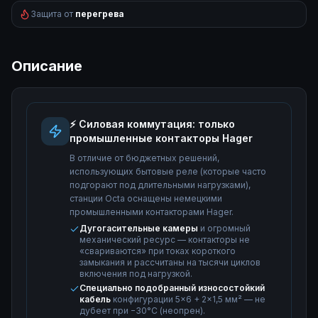
Защита от
перегрева
Описание
⚡ Силовая коммутация: только
промышленные контакторы Hager
В отличие от бюджетных решений,
использующих бытовые реле (которые часто
подгорают под длительными нагрузками),
станции Octa оснащены немецкими
промышленными контакторами Hager.
Дугогасительные камеры
и огромный
механический ресурс — контакторы не
«свариваются» при токах короткого
замыкания и рассчитаны на тысячи циклов
включения под нагрузкой.
Специально подобранный износостойкий
кабель
конфигурации 5×6 + 2×1,5 мм² — не
дубеет при −30°C (неопрен).