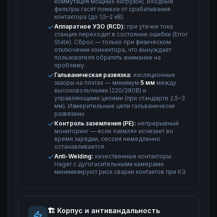
коммутация мощных нагрузок). Входные
фильтры гасят помехи от срабатывания
контактора (до 1,5–2 кВ).
Аппаратное УЗО (RCD):
при утечке тока
станция переходит в состояние ошибки (Error
State). Сброс — только при физическом
отключении коннектора, что вынуждает
пользователя обратить внимание на
проблему.
Гальваническая развязка:
изоляционные
зазоры на платах — минимум
5 мм
между
высоковольтными (220/380В) и
управляющими цепями (при стандарте 2,5–3
мм). Измерительные цепи гальванически
развязаны.
Контроль заземления (PE):
непрерывный
мониторинг — если «земля» исчезает во
время зарядки, сессия немедленно
останавливается.
Anti-Welding:
качественные контакторы
Hager с дугогасительными камерами
минимизируют риск сварки контактов при КЗ.
🏗️ Корпус и антивандальность