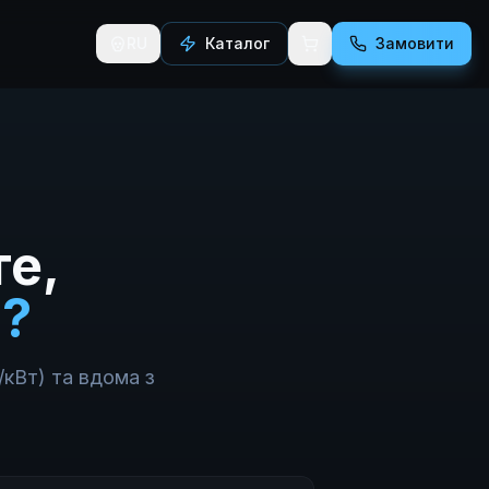
RU
Каталог
Замовити
те,
?
/кВт) та вдома з