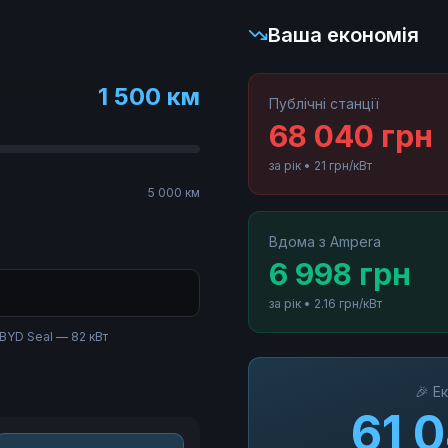
Ваша економія
1 500
км
Публічні станції
68 040
грн
за рік
• 21
грн/кВт
5 000 км
Вдома з Ampera
6 998
грн
за рік
•
2.16
грн/кВт
 BYD Seal — 82 кВт
🎉
Ек
61 