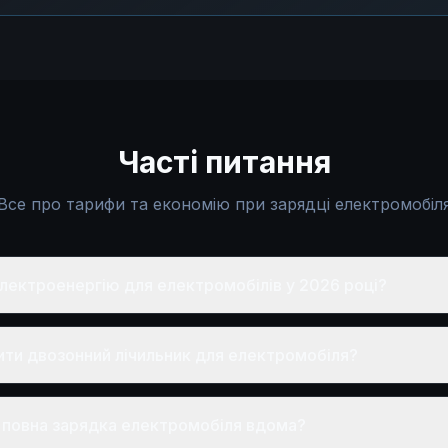
Часті питання
Все про тарифи та економію при зарядці електромобіл
електроенергію для електромобілів у 2026 році?
вити двозонний лічильник для електромобіля?
 повна зарядка електромобіля вдома?