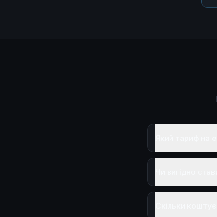
Який тариф на 
Чи вигідно ста
Скільки коштує