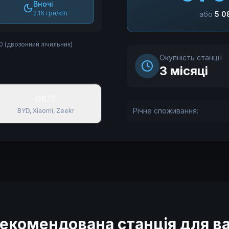
Вночі
2.16 грн/кВт
або
5 0
00 (двозонний лічильник)
Окупність станції
3
місяці
GB/T
Річне споживання:
BYD, Xiaomi, Zeekr
екомендована станція для в