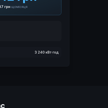
87
грн
щомісяця
3 240
кВт·год
ас