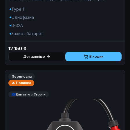
гарантією 12 місяців та WiFi-доступом.
Type 1
Однофазна
6-32A
Захист батареї
12 150 ₴
Детальніше
В кошик
Переносна
🔥 Новинка
Для авто з Європи