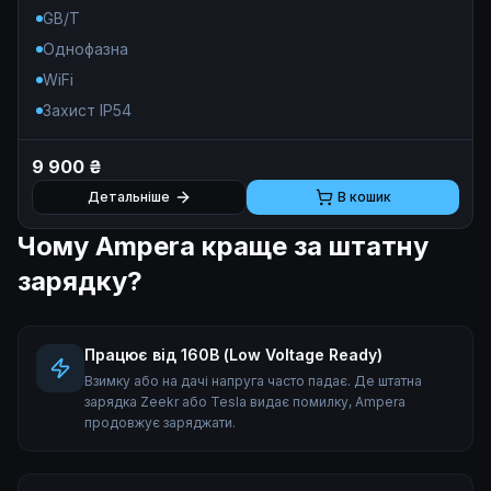
WiFi.
GB/T
Однофазна
WiFi
Захист IP54
9 900 ₴
Детальніше
В кошик
Чому Ampera краще за штатну
зарядку?
Працює від 160В (Low Voltage Ready)
Взимку або на дачі напруга часто падає. Де штатна
зарядка Zeekr або Tesla видає помилку, Ampera
продовжує заряджати.