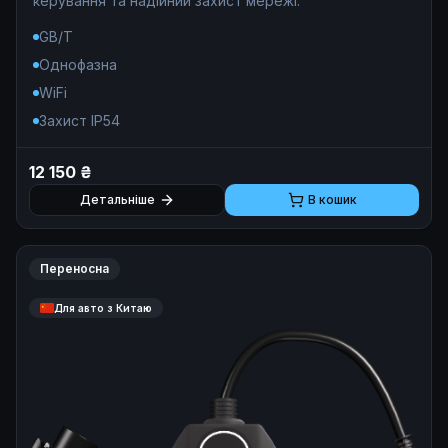
керування та надійний захист мережі.
GB/T
Однофазна
WiFi
Захист IP54
12 150 ₴
Детальніше
В кошик
Переносна
Для авто з Китаю