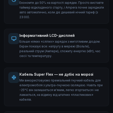
Економте до 50% на вартості зарядки. Просто виставте
таймер відкладеного старту, і Ampera почне заряджати
авто автоматично, коли діє дешевий нічний тариф (з
23:00).
Інформативний LCD-дисплей
Більше ніяких «сліпих» зарядок з миготливим діодом.
Екран показує все: напругу в мережі (Вольти),
реальний струм (Ампери), спожиту енергію (кВт), час
сесії та температуру.
Кабель Super Flex — не дубіє на морозі
Ми використовуємо преміальний гнучкий кабель для
електромобіля з ультра-гнучкою ізоляцією. Навіть при
-25°C він залишається м'яким, легко згортається і не
ламається, на відміну від штатних «пластикових»
кабелів.