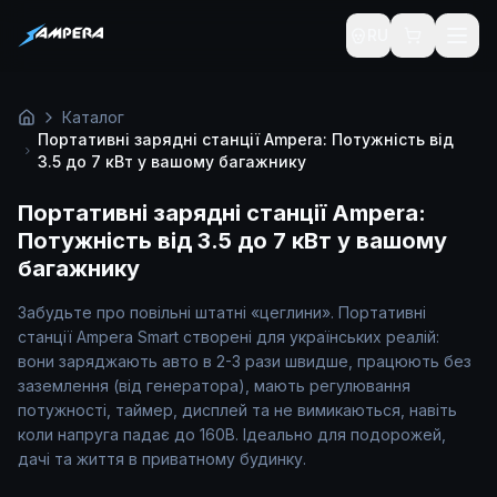
RU
Каталог зарядних станцій Ampera: переносні зарядки (
Каталог
Головна
Портативні зарядні станції Ampera: Потужність від
3.5 до 7 кВт у вашому багажнику
Портативні зарядні станції Ampera:
Потужність від 3.5 до 7 кВт у вашому
багажнику
Забудьте про повільні штатні «цеглини». Портативні
станції Ampera Smart створені для українських реалій:
вони заряджають авто в 2-3 рази швидше, працюють без
заземлення (від генератора), мають регулювання
потужності, таймер, дисплей та не вимикаються, навіть
коли напруга падає до 160В. Ідеально для подорожей,
дачі та життя в приватному будинку.