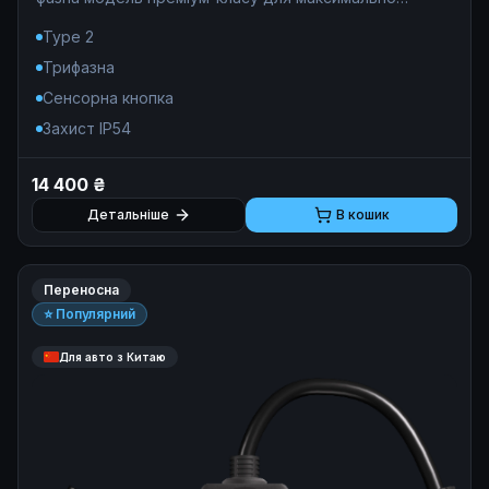
ефективної та безпечної зарядки електромобіля
Type 2
вдома.
Трифазна
Сенсорна кнопка
Захист IP54
14 400 ₴
Детальніше
В кошик
Переносна
⭐ Популярний
Для авто з Китаю