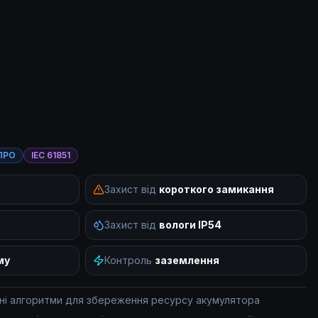
ПРО
IEC 61851
Захист від
короткого замикання
Захист від
вологи
IP54
му
Контроль
заземлення
ьні алгоритми для збереження ресурсу акумулятора