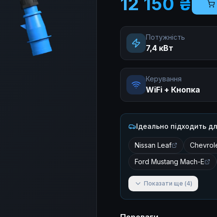
12 150 ₴
Потужність
7,4 кВт
Керування
WiFi + Кнопка
Ідеально підходить дл
Nissan Leaf
Chevrole
Ford Mustang Mach-E
Показати ще
(
4
)