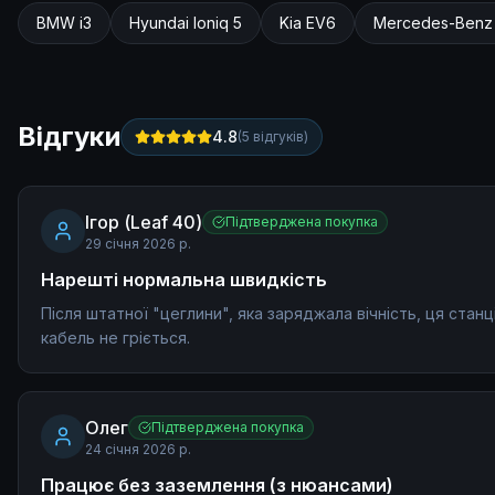
Матеріал корпусу
BMW
i3
Hyundai
Ioniq 5
Kia
EV6
Mercedes-Benz
Відгуки
4.8
(
5
відгуків)
Ігор (Leaf 40)
Підтверджена покупка
29 січня 2026 р.
Нарешті нормальна швидкість
Після штатної "цеглини", яка заряджала вічність, ця стан
кабель не гріється.
Олег
Підтверджена покупка
24 січня 2026 р.
Працює без заземлення (з нюансами)