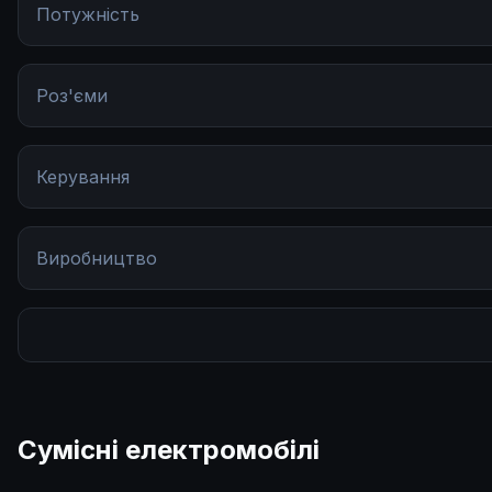
Потужність
Роз'єми
Керування
Виробництво
Довжина кабелю
5 м 
Напруга мережі
Сумісні електромобілі