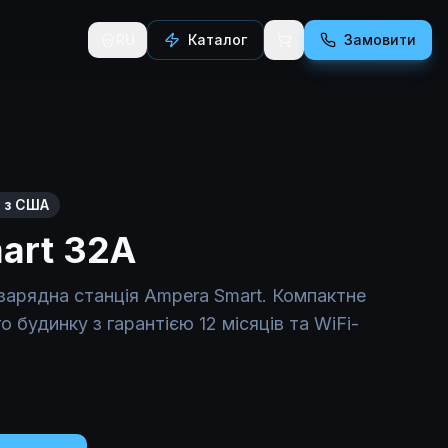
RU
Каталог
Замовити
а вологозахист IP54. Має вбудований таймер для еконо
 з США
art 32A
зарядна станція Ampera Smart. Компактне
 будинку з гарантією 12 місяців та WiFi-