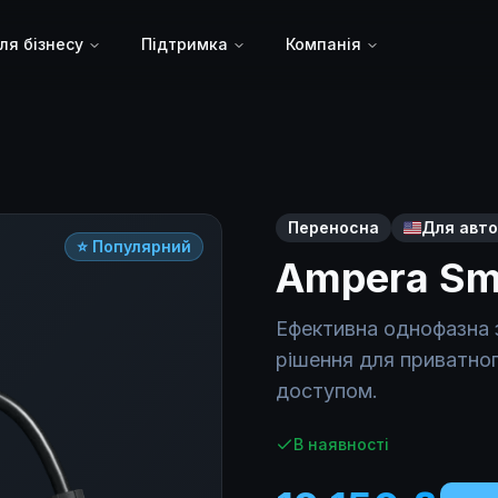
ля бізнесу
Підтримка
Компанія
ія до напруги 160V-260V, регулювання струму 6A-32A т
Переносна
Для авто
⭐ Популярний
Ampera Sm
Ефективна однофазна 
рішення для приватного
доступом.
В наявності