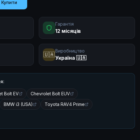
Купити
Гарантія
12 місяців
Виробництво
🇺🇦
Україна 🇺🇦
я:
t Bolt EV
Chevrolet Bolt EUV
BMW i3 (USA)
Toyota RAV4 Prime