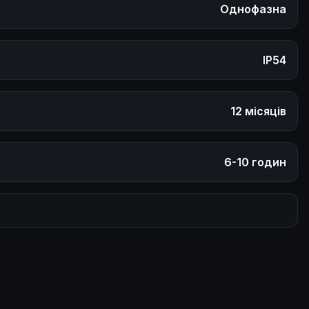
Однофазна
IP54
12 місяців
6-10 годин
-30°C ... +50°C
32A