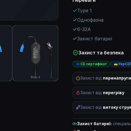
Переваги
Type 1
Однофазна
6-32A
Захист батареї
Захист та безпека
CE сертифікат
УкрСЕ
Фото 4
Захист від
перенапруги
Захист від
перегріву
Захист від
витоку стру
Захист батареї:
спеціал