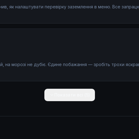
нив, як налаштувати перевірку заземлення в меню. Все запрац
й, на морозі не дубіє. Єдине побажання — зробіть трохи яскрав
Показати всі (
5
)