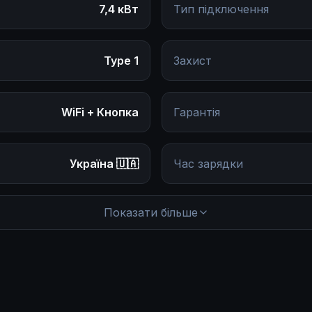
7,4 кВт
Тип підключення
Type 1
Захист
WiFi + Кнопка
Гарантія
Україна 🇺🇦
Час зарядки
(під замовлення більше)
Робоча температура
Показати більше
220V
Максимальний струм