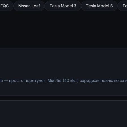
Ударостійкий пластик
Вага
EQC
Nissan
Leaf
Tesla
Model 3
Tesla
Model S
Te
ція — просто порятунок. Мій Ліф (40 кВт) заряджає повністю за н