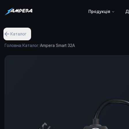
Продукція
Д
Переносна станція Ampera Ampera Smart 32A: адаптац
Каталог
Головна
/
Каталог
/
Ampera Smart 32A