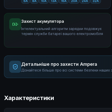
6А
8А
10А
13А
16А
20А
24А
32А
Захист акумулятора
Інтелектуальний алгоритм зарядки подовжує
термін служби батареї вашого електромобіля
Детальніше про захисти Ampera
Дізнайтеся більше про всі системи безпеки наших 
Характеристики