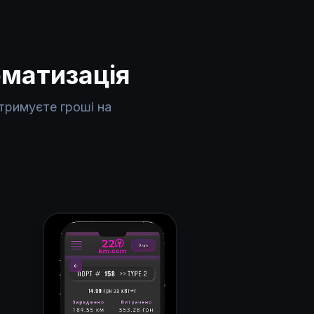
оматизація
тримуєте гроші на