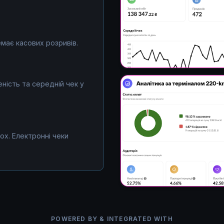
емає касових розривів.
ність та середній чек у
ox. Електронні чеки
POWERED BY & INTEGRATED WITH