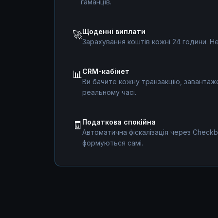
гаманців.
Щоденні виплати
🚀
Зарахування коштів кожні 24 години. Н
CRM-кабінет
📊
Ви бачите кожну транзакцію, завантаже
реальному часі.
Податкова спокійна
🧾
Автоматична фіскалізація через Checkb
формуються самі.