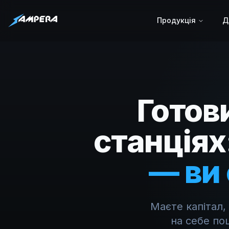
Продукція
Д
Готов
станціях
— ви
Маєте капітал,
на себе по