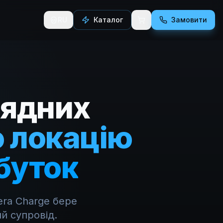
RU
Каталог
Замовити
рядних
 локацію
буток
era Charge бере
й супровід.