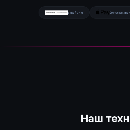
еквайринг
безконтактна 
Наш техн