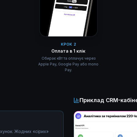
КРОК 2
Оплата в 1 клік
Обирає кВт та оплачує через
Apple Pay, Google Pay або mono
Pay.
Приклад CRM-кабін
хунок. Жодних «сірих»