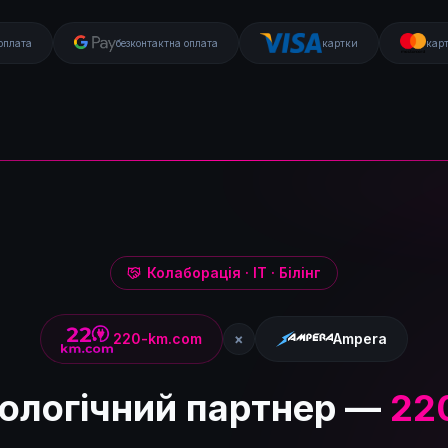
оплата
безконтактна оплата
картки
кар
Колаборація · IT · Білінг
220-km.com
×
Ampera
ологічний партнер —
22