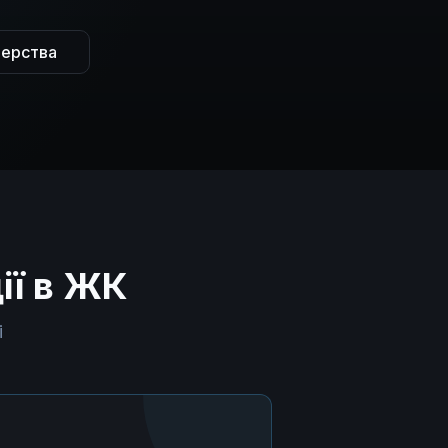
нерства
ії в ЖК
і