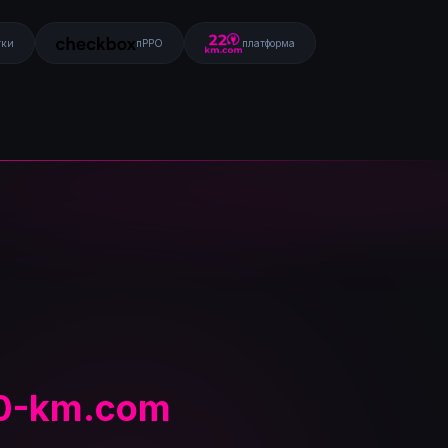
тки
пРРО
платформа
0-km.com