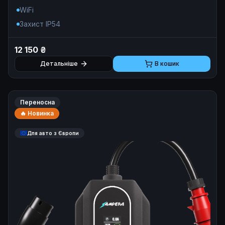
WiFi
Захист IP54
12 150 ₴
Детальніше
В кошик
Переносна
🔥 Новинка
Для авто з Європи