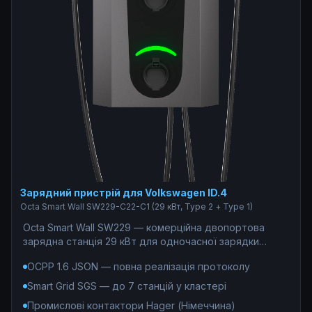
Зарядний пристрій для Volkswagen ID.4
Octa Smart Wall SW229-С22-C1 (29 кВт, Type 2 + Type 1)
Octa Smart Wall SW229 — комерційна двопортова
зарядна станція 29 кВт для одночасної зарядки
електромобілів з Європи (Type 2, 22 кВт) та США
OCPP 1.6 JSON — повна реалізація протоколу
(Type 1, 7,4 кВт). Ідеальне рішення для монетизації
паркінгів ЖК, готелів та бізнес-центрів: OCPP 1.6
Smart Grid SGS — до 7 станцій у кластері
JSON, білінг 0% комісії, без підписки. Під капотом —
Промислові контактори Hager (Німеччина)
індустріальний стандарт: мікроконтролер STM32F746