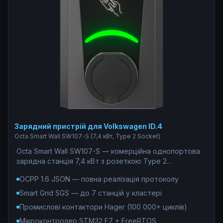
Зарядний пристрій для Volkswagen ID.4
Octa Smart Wall SW107-S (7,4 кВт, Type 2 Socket)
Octa Smart Wall SW107-S — комерційна однопортова
зарядна станція 7,4 кВт з розеткою Type 2
(Mennekes). Ідеальне рішення для ЖК, паркінгів та
OCPP 1.6 JSON — повна реалізація протоколу
бізнес-центрів де потрібна масштабована зарядна
інфраструктура: OCPP 1.6 JSON, SGS-кластер до 7
Smart Grid SGS — до 7 станцій у кластері
станцій, білінг 0% комісії. Під капотом —
Промислові контактори Hager (100 000+ циклів)
індустріальний стандарт: мікроконтролер STM32 F7
під FreeRTOS, контактори Hager (100 000+ циклів),
Мікроконтролер STM32 F7 + FreeRTOS