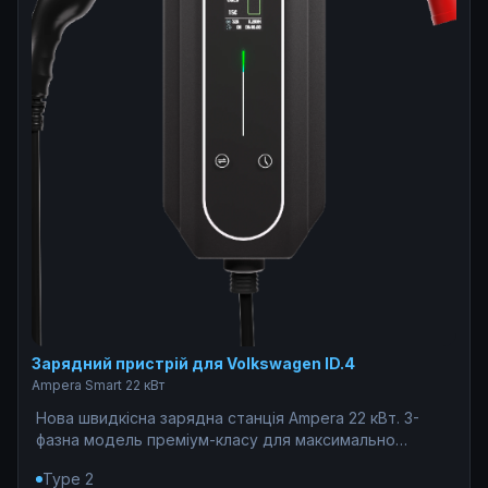
Зарядний пристрій для Volkswagen ID.4
Ampera Smart 22 кВт
Нова швидкісна зарядна станція Ampera 22 кВт. 3-
фазна модель преміум-класу для максимально
ефективної та безпечної зарядки електромобіля
Type 2
вдома.