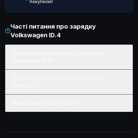
покупкою!
Часті питання про зарядку
Volkswagen ID.4
Чи потрібне заземлення для зарядки
Volkswagen ID.4?
Чому мій ID.4 з Китаю заряджається
повільно?
Який роз'єм у ID.4 з Китаю?