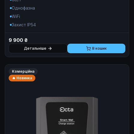
Однофазна
WiFi
Захист IP54
9 900 ₴
Детальніше
В кошик
Комерційна
🔥 Новинка