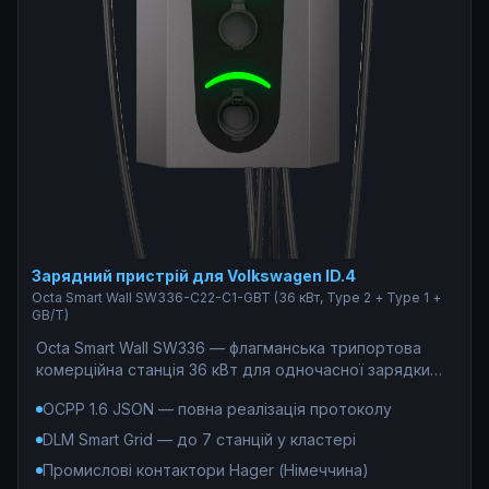
Зарядний пристрій для Volkswagen ID.4
Octa Smart Wall SW336-С22-C1-GBT (36 кВт, Type 2 + Type 1 +
GB/T)
Octa Smart Wall SW336 — флагманська трипортова
комерційна станція 36 кВт для одночасної зарядки
електромобілів з Китаю (GB/T, 7,4 кВт), Європи (Type
OCPP 1.6 JSON — повна реалізація протоколу
2, 22 кВт) та США (Type 1, 7,4 кВт) — без жодних
перехідників. Єдине рішення для АЗС, ТРЦ та
DLM Smart Grid — до 7 станцій у кластері
паркінгів де потрібне покриття 100% парку
Промислові контактори Hager (Німеччина)
електромобілів: OCPP 1.6 JSON, DLM до 7 станцій у