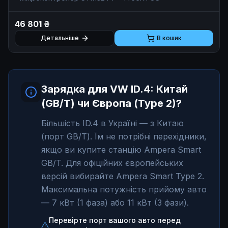
облік на чипах Analog Devices ADE (клас 0.5S),
трансформатори VACUUMSCHMELZE, гальванічна
46 801 ₴
розв'язка 5 мм. Антивандальний корпус IK08, IP54.
Виробник: Octa Energy (Україна). Гарантія 12 місяців.
Детальніше
В кошик
Зарядка для VW ID.4: Китай
(GB/T) чи Європа (Type 2)?
Більшість ID.4 в Україні — з Китаю
(порт GB/T). Їм не потрібні перехідники,
якщо ви купите станцію Ampera Smart
GB/T. Для офіційних європейських
версій вибирайте Ampera Smart Type 2.
Максимальна потужність прийому авто
— 7 кВт (1 фаза) або 11 кВт (3 фази).
Перевірте порт вашого авто перед