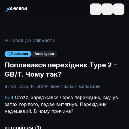
RU
Назад до спільноти
Вирішено
Аксесуари
Поплавився перехідник Type 2 -
GB/T. Чому так?
8 лют. 2026, 14:58
91
переглядів
1
відповідей
ID.4
Crozz. Заряджався через перехідник, відчув
запах горілого, ледве витягнув. Перехідник
недешевий. В чому причина?
відповідей
(
1
)