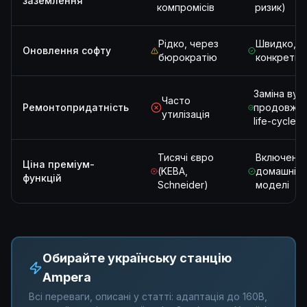
заземлення
компромісів
ризик)
Рідко, через
Швидко, п
Оновлення софту
бюрократію
конкретні 
Заміна вузл
Часто
Ремонтопридатність
продовже
утилізація
life-cycle
Тисячі євро
Включено 
Ціна преміум-
(KEBA,
домашні
функцій
Schneider)
моделі
Обирайте українську станцію
Ampera
Всі переваги, описані у статті: адаптація до 160В,