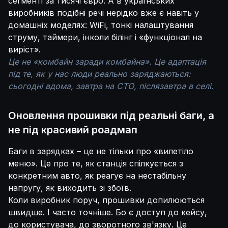
сегменті за тисячі євро. А в українських
виробників подібні речі нерідко вже є навіть у
домашніх моделях: WiFi, тонкі налаштування
струму, таймери, інколи білінг і «функціонал на
виріст».
Це не «комбайн заради комбайна». Це адаптація
під те, як у нас люди реально заряджаються:
сьогодні вдома, завтра на СТО, післязавтра в селі.
Оновлення прошивки під реальні баги, а
не під красивий роадмап
Баги в зарядках – це не тільки про «вилетіло
меню». Це про те, як станція спілкується з
конкретним авто, як реагує на нестабільну
напругу, як виходить зі збоїв.
Коли виробник поруч, прошивки допилюються
швидше. І часто точніше. Бо є доступ до кейсу,
до користувача, до зворотного зв'язку. Це