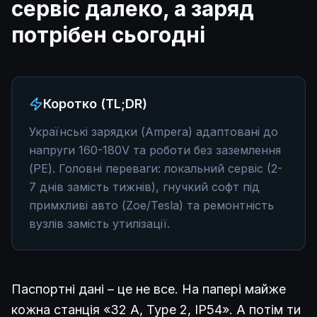
сервіс далеко, а заряд
потрібен сьогодні
Коротко (TL;DR)
Українські зарядки (Ampera) адаптовані до
напруги 160-180V та роботи без заземлення
(PE). Головні переваги: локальний сервіс (2-
7 днів замість тижнів), гнучкий софт під
примхливі авто (Zoe/Tesla) та ремонтність
вузлів замість утилізації.
Паспортні дані – це не все. На папері майже
кожна станція «32 A, Type 2, IP54». А потім ти