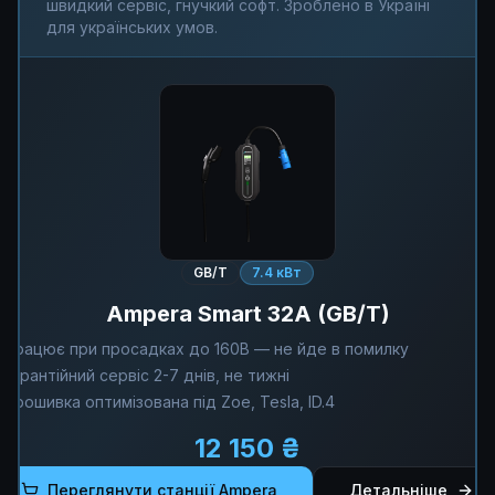
швидкий сервіс, гнучкий софт. Зроблено в Україні
для українських умов.
GB/T
7.4 кВт
Ampera Smart 32A (GB/T)
Працює при просадках до 160В — не йде в помилку
Гарантійний сервіс 2-7 днів, не тижні
Прошивка оптимізована під Zoe, Tesla, ID.4
12 150 ₴
Переглянути станції Ampera
Детальніше