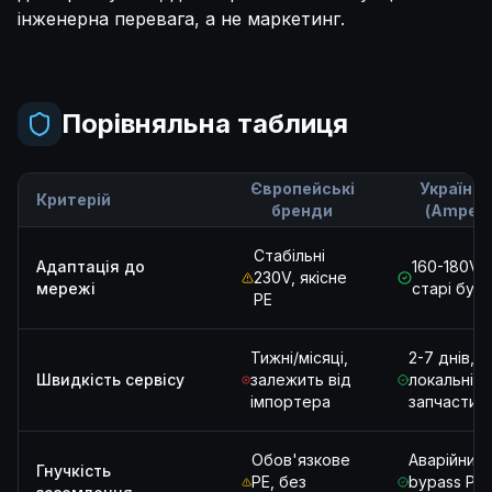
інженерна перевага, а не маркетинг.
Порівняльна таблиця
Європейські
Українсь
Критерій
бренди
(Ampera
Стабільні
Адаптація до
160-180V,
230V, якісне
мережі
старі буд
PE
Тижні/місяці,
2-7 днів,
Швидкість сервісу
залежить від
локальні
імпортера
запчастин
Обов'язкове
Аварійний
Гнучкість
PE, без
bypass PE 