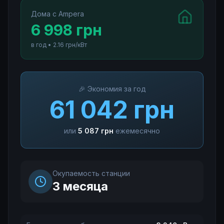
Дома с Ampera
6 998
грн
в год
•
2.16
грн/кВт
🎉
Экономия за год
61 042
грн
или
5 087
грн
ежемесячно
Окупаемость станции
3
месяца