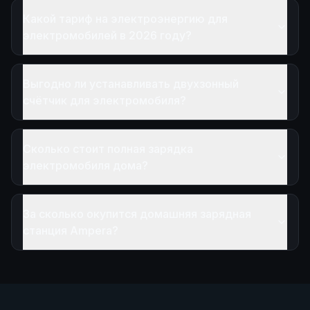
Какой тариф на электроэнергию для
электромобилей в 2026 году?
Выгодно ли устанавливать двухзонный
счётчик для электромобиля?
Сколько стоит полная зарядка
электромобиля дома?
За сколько окупится домашняя зарядная
станция Ampera?