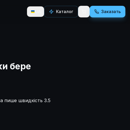
UA
Каталог
Заказать
ки бере
на пише швидкість 3.5