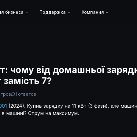
я бизнеса
Поддержка
Компания
ст: чому від домашньої заряд
т замість 7?
отров
1
ответов
001
(2024). Купив зарядку на 11 кВт (3 фази), але маши
а в машині? Струм на максимум.