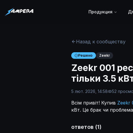
Продукция
Дл
Назад к сообществу
Решено
Zeekr
Zeekr 001 ре
тільки 3.5 кВ
5 лют. 2026, 14:58
52
просм
Всім привіт! Купив
Zeekr 
кВт. Це брак чи проблем
ответов
(
1
)