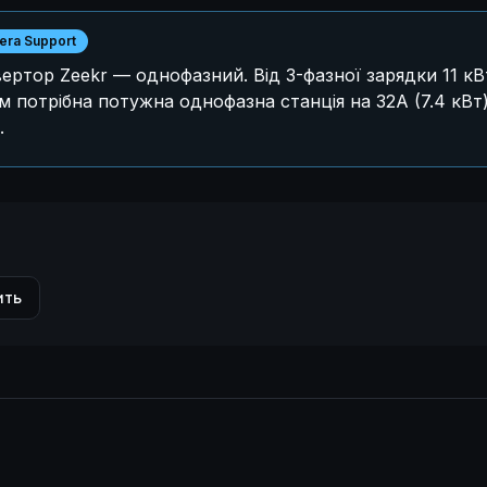
ra Support
нвертор Zeekr — однофазний. Від 3-фазної зарядки 11 кВ
Вам потрібна потужна однофазна станція на 32А (7.4 кВ
.
ить