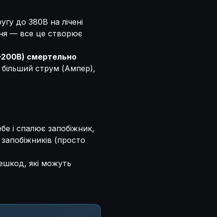
угу до 380В на лічені
ння — все це створює
0–200В) смертельно
 більший струм (Ампер),
бе і спалює запобіжник,
 запобіжників (просто
решкод, які можуть