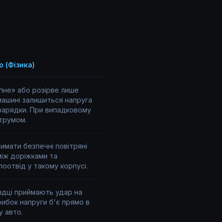
 (Фізика)
пне» або розірве лише
машині залишиться напруга
 зарядки. При випадковому
трумом.
мати безпечні повітряні
між доріжками та
оотвід у такому корпусі.
ядці приймають удар на
рибок напруги б'є прямо в
у авто.