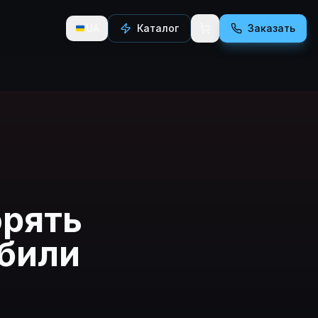
UA
Каталог
Заказать
орять
обили