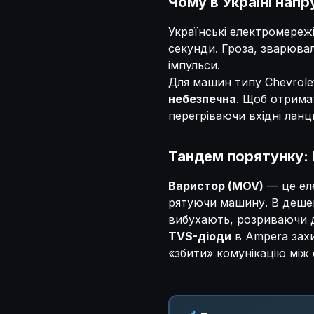
Чому в Україні напр
Українські електромережі
секунди. Гроза, зварюва
імпульси.
Для машин типу Chevrolet
небезпечна
. Щоб отрима
перегріваючи вхідні ланц
Тандем порятунку: 
Варистор (MOV)
— це еле
рятуючи машину. В деше
вибухають, розриваючи д
TVS-діоди
в Ampera захищ
«збити» комунікацію між 