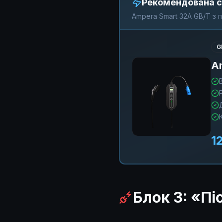
Рекомендована с
Ampera Smart 32A GB/T з 
G
A
1
Блок 3: «П