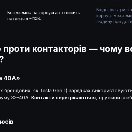
Вхідні фільтри с
Без «землі» на корпусі авто висить
корпусі. Без зем
потенціал ~110В.
людину при доти
е проти контакторів — чому 
?
а 40А»
их брендових, як Tesla Gen 1) зарядках використовують
руму 32–40А.
Контакти перегріваються
, пружини сла
юсів