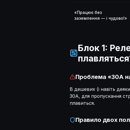
«Працює без
заземлення — і чудово!»
Блок 1: Рел
плавляться
Проблема «30А н
В дешевих (і навіть деяк
30А, для пропускання ст
плавиться.
Правило двох пол