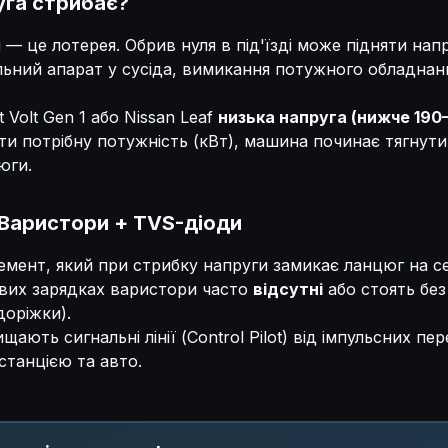
уга стрибає?
 — це лотерея. Обрив нуля в під'їзді може підняти напр
льний апарат у сусіда, вимикання потужного обладна
 Volt Gen 1 або Nissan Leaf
низька напруга (нижче 19
ти потрібну потужність (кВт), машина починає тягнути
юги.
Варистори + TVS-діоди
мент, який при стрибку напруги замикає ланцюг на се
вих зарядках варистори часто
відсутні
або стоять без
оріжки).
ають сигнальні лінії (Control Pilot) від імпульсних пе
станцією та авто.