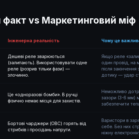
 факт vs Маркетинговий міф
Інженерна реальність
Чому це важливо
Дешеві реле зварюються
Якщо реле «зали
(залипають). Використовувати одне
один провід, на 
реле (розрив тільки фази) —
після закінчення
злочинно.
дотику — удар с
Неможливо дотри
Це «одноразові бомби». В ручці
зазори (3-6 мм) 
фізично немає місця для захистів.
забезпечити тепл
Варистори в зар
Бортові чарджери (OBC) горять від
себе. Без них ст
стрибків і просідань напруги.
ніжну електронік