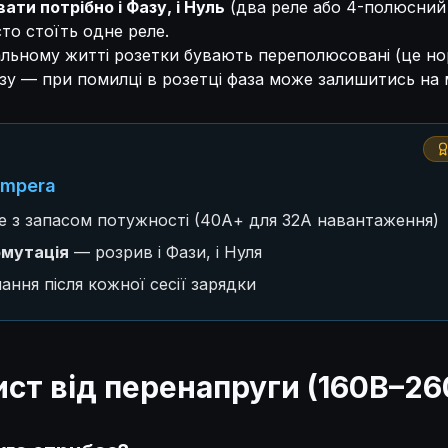
вати потрібно і Фазу, і Нуль
(два реле або 4-полюсний 
сто стоїть одне реле.
льному житті розетки бувають переполюсовані (це но
у — при помилці в розетці фаза може залишитись на 
Ampera
е з запасом потужності (40А+ для 32А навантаження)
мутація
— розрив і Фази, і Нуля
ання після кожної сесії зарядки
ист від перенапруги (160В–26