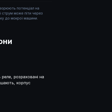
творюють потенціал на
лі струм може піти через
ку до мокрої машини.
вони
 реле, розраховані на
бшають, корпус