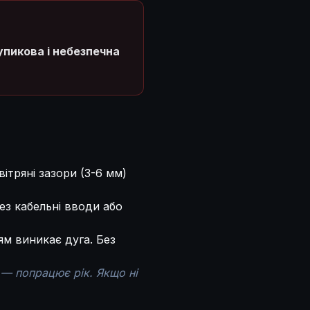
упикова і небезпечна
ітряні зазори (3-6 мм)
з кабельні вводи або
м виникає дуга. Без
 — попрацює рік. Якщо ні