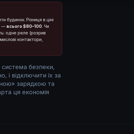
и будинок. Різниця в ціні
a —
всього $80–100
. Чи
ть: одне реле (розрив
мислові контактори,
 система безпеки,
, і відключити їх за
етною» зарядкою та
рта ця економія