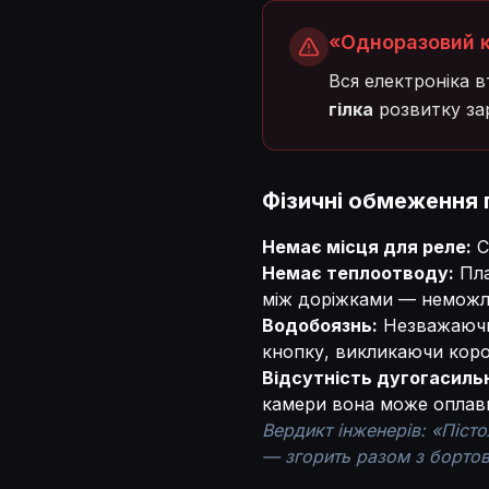
«Одноразовий 
Вся електроніка 
гілка
розвитку за
Фізичні обмеження п
Немає місця для реле:
С
Немає теплоотводу:
Пла
між доріжками — неможл
Водобоязнь:
Незважаючи 
кнопку, викликаючи короз
Відсутність дугогасиль
камери вона може оплав
Вердикт інженерів: «Піст
— згорить разом з борто