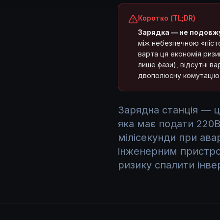
Коротко (TL;DR)
Зарядка — не подовж
між небезпечною «піс
варта ця економія ризи
лише фази), відсутні в
двополюсну комутацію 
Зарядна станція — 
яка має подати 220В/
мілісекунди при ава
інженерним пристро
ризику спалити інве