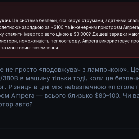
увач.
Це система безпеки, яка керує струмами, здатними спалит
толетною» зарядкою за ~$100 та інженерним пристроєм Amper
ку спалити інвертор авто ціною в $3 000? Дешеві зарядки маю
аристори, неможливість теплоотводу. Ampera використовує про
та моніторинг заземлення.
це не просто «подовжувач з лампочкою». Це
380В в машину тільки тоді, коли це безпечно
рії. Різниця в ціні між небезпечною «пістол
єм Ampera — всього близько $80–100. Чи ва
ртор авто?