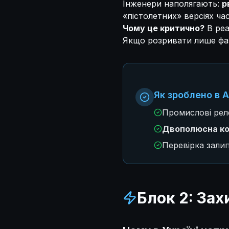
Інженери наполягають:
р
«пістолетних» версіях ча
Чому це критично?
В реа
Якщо розривати лише фаз
Як зроблено в 
Промислові рел
Двополюсна ко
Перевірка залип
Блок 2: Зах