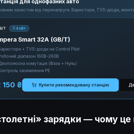
танція для однофазних авто
повним захистом від перенапруги. Варистори, TVS-діоди, моніт
B/T
7.4 кВт
mpera Smart 32A (GB/T)
Варистори + TVS-діоди на Control Pilot
Робочий діапазон 160В–260В
Двополюсна комутація (Фаза + Нуль)
Контроль заземлення PE
2 150 ₴
Купити рекомендовану станцію
Де
істолетні» зарядки — чому це