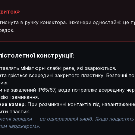
квиток»
втиснута в ручку конектора. Інженери одностайні: це
т
рядок.
істолетної конструкції:
тавлять мініатюрні слабкі реле, які зварюються.
та гріється всередині закритого пластику. Безпечні пов
иві.
на заявлений IP65/67, вода потрапляє всередину чере
ію і замикання.
них камер:
При розмиканні контактів під навантаження
ити пластик.
олетні зарядки — це одноразовий виріб. Якщо пощастить
вим чарджером».