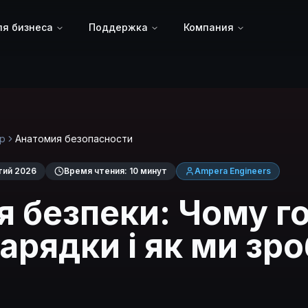
я бизнеса
Поддержка
Компания
р
Анатомия безопасности
ий 2026
Время чтения
:
10 минут
Ampera Engineers
я безпеки: Чому г
арядки і як ми зр