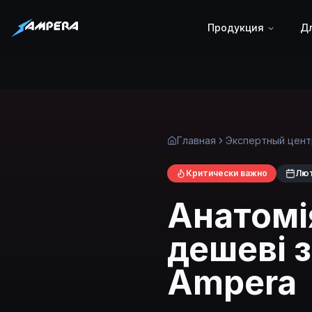
Продукция
Дл
Главная
Экспертный цент
Критически важно
Лют
Анатомі
дешеві з
Ampera