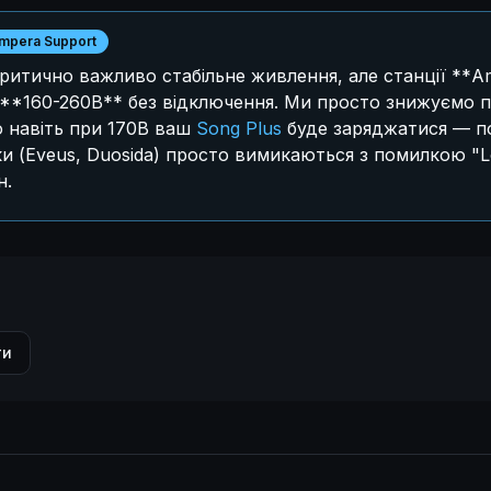
mpera Support
критично важливо стабільне живлення, але станції **
 **160-260В** без відключення. Ми просто знижуємо п
о навіть при 170В ваш
Song Plus
буде заряджатися — по
дки (Eveus, Duosida) просто вимикаються з помилкою "L
н.
ти