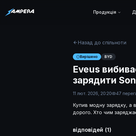
Продукція
Д
Назад до спільноти
Вирішено
BYD
Eveus вибива
зарядити Son
11 лют. 2026, 20:20
47
перег
Купив модну зарядку, а в
дорого. Хто чим заряджає
відповідей
(
1
)