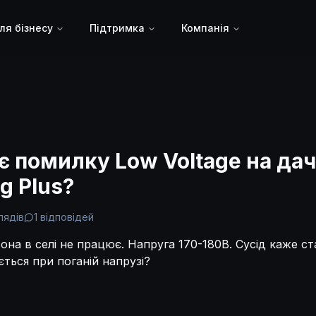
ля бізнесу
Підтримка
Компанія
є помилку Low Voltage на дач
g Plus?
лядів
1
відповідей
она в селі не працює. Напруга 170-180В. Сусід каже ст
ться при поганій напрузі?