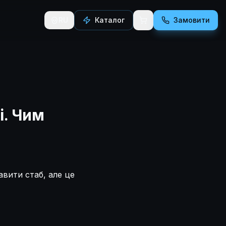
RU
Каталог
Замовити
і. Чим
авити стаб, але це