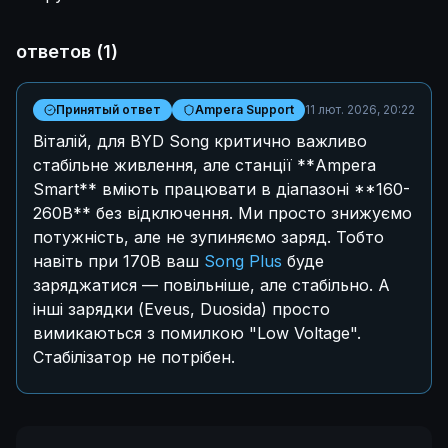
ответов
(
1
)
Принятый ответ
Ampera Support
11 лют. 2026, 20:22
Віталій, для BYD Song критично важливо
стабільне живлення, але станції **Ampera
Smart** вміють працювати в діапазоні **160-
260В** без відключення. Ми просто знижуємо
потужність, але не зупиняємо заряд. Тобто
навіть при 170В ваш
Song Plus
буде
заряджатися — повільніше, але стабільно. А
інші зарядки (Eveus, Duosida) просто
вимикаються з помилкою "Low Voltage".
Стабілізатор не потрібен.