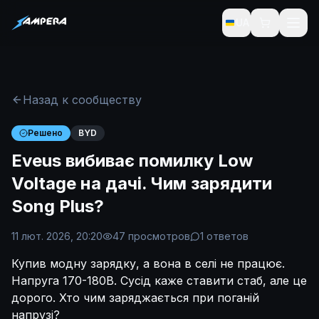
UA
Назад к сообществу
Решено
BYD
Eveus вибиває помилку Low
Voltage на дачі. Чим зарядити
Song Plus?
11 лют. 2026, 20:20
47
просмотров
1
ответов
Купив модну зарядку, а вона в селі не працює.
Напруга 170-180В. Сусід каже ставити стаб, але це
дорого. Хто чим заряджається при поганій
напрузі?