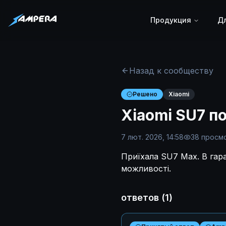
Продукция
Дл
Назад к сообществу
Решено
Xiaomi
Xiaomi SU7 п
7 лют. 2026, 14:58
38
просм
Приїхала SU7 Max. В гара
можливості.
ответов
(
1
)