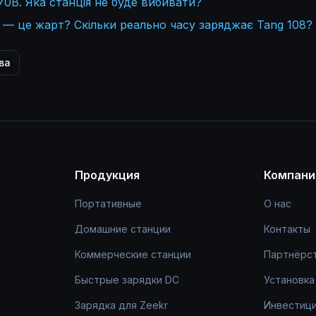
0В. Яка станція не буде вибивати?
 — це жарт? Скільки реально часу заряджає Tang 108?
ва
Продукция
Компани
Портативные
О нас
Домашние станции
Контакты
Коммерческие станции
Партнёрс
Быстрые зарядки DC
Установка
Зарядка для Zeekr
Инвестици