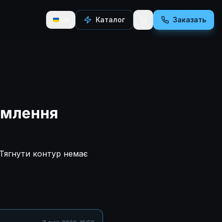
UA
Каталог
Заказать
емлення
 Тягнути контур немає