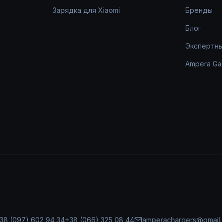
Зарядка для Xiaomi
Бренды
Блог
Экспертн
Ampera Ga
38 (097) 602 94 34
+38 (066) 325 08 44
amperachargers@gmail