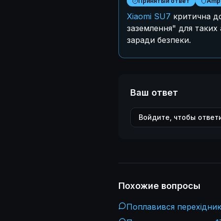
Принятый ответ
Ampe
Xiaomi SU7
критична до
заземлення" для таких
заради безпеки.
Ваш ответ
Войдите, чтобы ответ
Похожие вопросы
Поплавився перехідник 