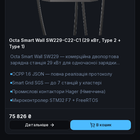
Octa Smart Wall SW229-С22-C1 (29 кВт, Type 2 +
Type 1)
Octa Smart Wall SW229 — комерційна двопортова
зарядна станція 29 кВт для одночасної зарядки
електромобілів з Європи (Type 2, 22 кВт) та США
OCPP 1.6 JSON — повна реалізація протоколу
(Type 1, 7,4 кВт). Ідеальне рішення для монетизації
паркінгів ЖК, готелів та бізнес-центрів: OCPP 1.6
Smart Grid SGS — до 7 станцій у кластері
JSON, білінг 0% комісії, без підписки. Під капотом —
Промислові контактори Hager (Німеччина)
індустріальний стандарт: мікроконтролер STM32F746
під керуванням FreeRTOS, промислові контактори
Мікроконтролер STM32 F7 + FreeRTOS
Hager з дугогасними камерами, комерційний облік
енергії на чипах Analog Devices ADE (клас точності
75 826 ₴
0.5S), трансформатори струму VACUUMSCHMELZE
(DC compliant), гальванічна розв'язка 5 мм та
Детальніше
В кошик
апаратне УЗО з логікою Error State. Виробник: Octa
Energy (Україна). Гарантія 12 місяців.