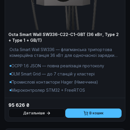
Octa Smart Wall SW336-С22-C1-GBT (36 кВт, Type 2
+ Type 1 + GB/T)
Octa Smart Wall SW336 — флагманська трипортова
комерційна станція 36 кВт для одночасної зарядки
електромобілів з Китаю (GB/T, 7,4 кВт), Європи (Type
OCPP 1.6 JSON — повна реалізація протоколу
2, 22 кВт) та США (Type 1, 7,4 кВт) — без жодних
перехідників. Єдине рішення для АЗС, ТРЦ та
DLM Smart Grid — до 7 станцій у кластері
паркінгів де потрібне покриття 100% парку
Промислові контактори Hager (Німеччина)
електромобілів: OCPP 1.6 JSON, DLM до 7 станцій у
кластері, білінг 0% комісії. Під капотом —
Мікроконтролер STM32 + FreeRTOS
індустріальний стандарт: мікроконтролер STM32F746
під керуванням FreeRTOS, промислові контактори
95 626 ₴
Hager з дугогасними камерами, апаратний облік на
чипах Analog Devices ADE (клас точності 0.5S),
Детальніше
В кошик
трансформатори струму VACUUMSCHMELZE (DC
compliant), пофазний арбітр потужності RS-485 (до