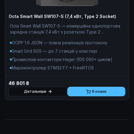
Octa Smart Wall SW107-S (7,4 кВт, Type 2 Socket)
Octa Smart Wall SW107-S — комерційна однопортова
зарядна станція 7,4 кВт з розеткою Type 2
(Mennekes). Ідеальне рішення для ЖК, паркінгів та
OCPP 1.6 JSON — повна реалізація протоколу
бізнес-центрів де потрібна масштабована зарядна
інфраструктура: OCPP 1.6 JSON, SGS-кластер до 7
Smart Grid SGS — до 7 станцій у кластері
станцій, білінг 0% комісії. Під капотом —
Промислові контактори Hager (100 000+ циклів)
індустріальний стандарт: мікроконтролер STM32 F7
під FreeRTOS, контактори Hager (100 000+ циклів),
Мікроконтролер STM32 F7 + FreeRTOS
облік на чипах Analog Devices ADE (клас 0.5S),
трансформатори VACUUMSCHMELZE, гальванічна
46 801 ₴
розв'язка 5 мм. Антивандальний корпус IK08, IP54.
Виробник: Octa Energy (Україна). Гарантія 12 місяців.
Детальніше
В кошик