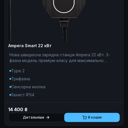
Ampera Smart 22 кВт
Нова швидкісна зарядна станція Ampera 22 кВт. 3-
фазна модель преміум-класу для максимально
ефективної та безпечної зарядки електромобіля
Type 2
вдома.
Трифазна
Сенсорна кнопка
Захист IP54
14 400 ₴
Детальніше
В кошик