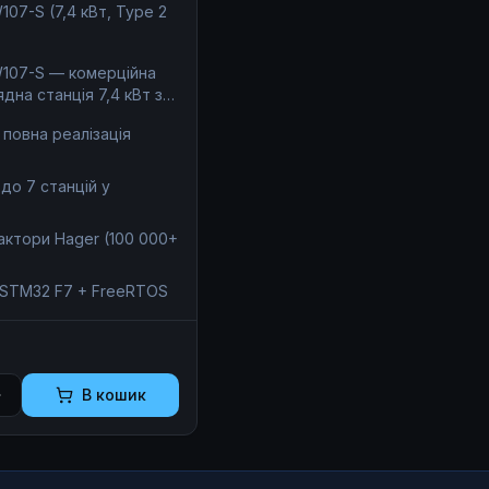
107-S (7,4 кВт, Type 2
SW107-S — комерційна
на станція 7,4 кВт з
(Mennekes). Ідеальне
повна реалізація
ркінгів та бізнес-
бна масштабована
уктура: OCPP 1.6 JSON,
 до 7 станцій у
станцій, білінг 0%
актори Hager (100 000+
онтролер STM32 F7 під
тори Hager (100 000+
чипах Analog Devices
 STM32 F7 + FreeRTOS
 трансформатори
 гальванічна
Антивандальний корпус
ик: Octa Energy
В кошик
 12 місяців.