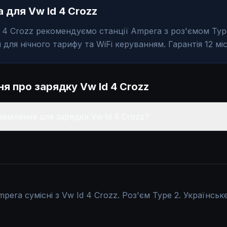
 для Vw Id 4 Crozz
 4 Crozz рекомендуємо станції Ampera з роз'ємом Type
для нічного тарифу та WiFi керуванням. Гарантія 12 міс
ння про зарядку
Vw Id 4 Crozz
землення для зарядки Vw Id 4 Crozz?
mpera сумісні з Vw Id 4 Crozz. Роз'єм Type 2. Українськ