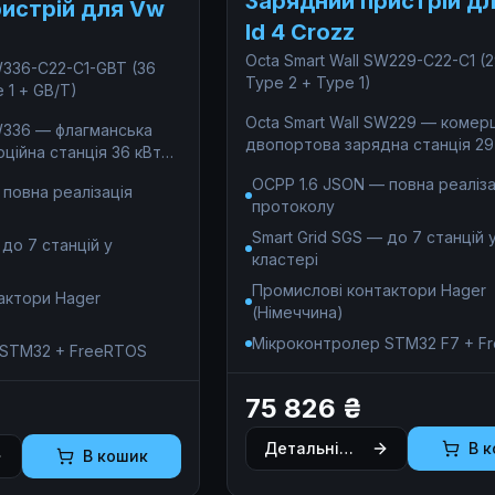
Зарядний пристрій д
истрій для Vw
Id 4 Crozz
Octa Smart Wall SW229-С22-C1 (2
W336-С22-C1-GBT (36
Type 2 + Type 1)
 1 + GB/T)
Octa Smart Wall SW229 — комер
SW336 — флагманська
двопортова зарядна станція 29
ційна станція 36 кВт
одночасної зарядки електромоб
арядки електромобілів
OCPP 1.6 JSON — повна реаліза
Європи (Type 2, 22 кВт) та США 
повна реалізація
 кВт), Європи (Type 2,
протоколу
7,4 кВт). Ідеальне рішення для
pe 1, 7,4 кВт) — без
монетизації паркінгів ЖК, готелі
Smart Grid SGS — до 7 станцій 
ків. Єдине рішення для
 до 7 станцій у
бізнес-центрів: OCPP 1.6 JSON, 
кластері
нгів де потрібне
комісії, без підписки. Під капотом —
рку електромобілів:
Промислові контактори Hager
актори Hager
індустріальний стандарт:
M до 7 станцій у
(Німеччина)
мікроконтролер STM32F746 під
. Під капотом
керуванням FreeRTOS, промисл
Мікроконтролер STM32 F7 + F
 стандарт:
 STM32 + FreeRTOS
контактори Hager з дугогасним
STM32F746 під
камерами, комерційний облік ен
TOS, промислові
75 826 ₴
чипах Analog Devices ADE (клас
 з дугогасними
0.5S), трансформатори струму
ий облік на чипах
Детальніше
В 
VACUUMSCHMELZE (DC compliant
В кошик
E (клас точності 0.5S),
гальванічна розв'язка 5 мм та 
струму