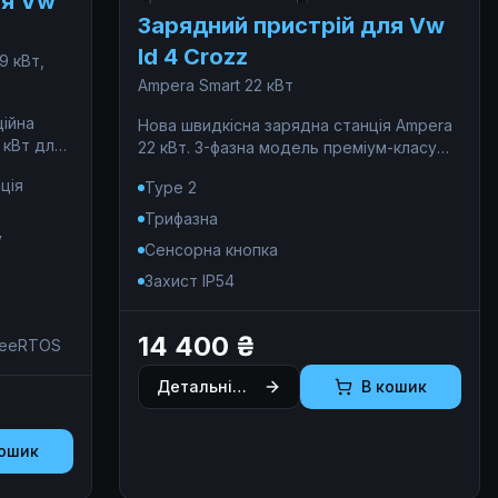
ля Vw
Зарядний пристрій для Vw
Id 4 Crozz
9 кВт,
Ampera Smart 22 кВт
ційна
Нова швидкісна зарядна станція Ampera
 кВт для
22 кВт. 3-фазна модель преміум-класу
ілів з
для максимально ефективної та
ція
Type 2
(Type 1,
безпечної зарядки електромобіля
вдома.
Трифазна
в та
у
Сенсорна кнопка
білінг 0%
Захист IP54
14 400 ₴
ові
reeRTOS
и
Детальніше
В кошик
ергії на
 точності
кошик
),
апаратне