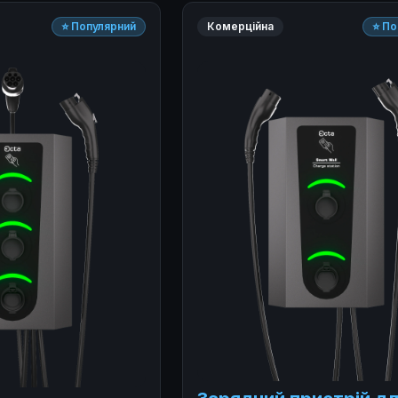
⭐ Популярний
Комерційна
⭐ По