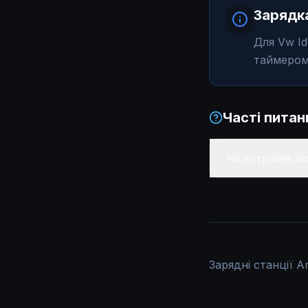
Зарядка
Avatr 11
Для Vw Id
Li Auto L7
таймером 
Li Auto L9
Часті пита
Чи потрібне за
Зарядні станції A