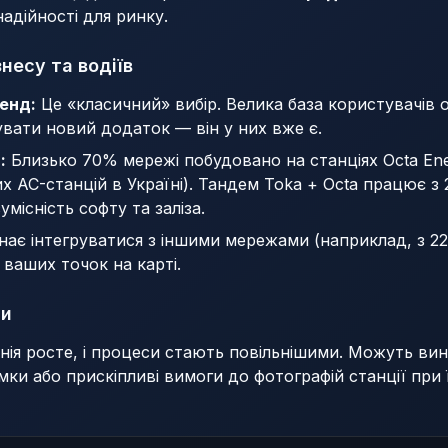
адійності для ринку.
несу та водіїв
ренд:
Це «класичний» вибір. Велика база користувачів 
вати новий додаток — він у них вже є.
:
Близько 70% мережі побудовано на станціях Octa Ene
 AC-станцій в Україні). Тандем Toka + Octa працює з 
умісність софту та заліза.
ає інтегруватися з іншими мережами (наприклад, з 2
 ваших точок на карті.
си
ія росте, і процеси стають повільнішими. Можуть ви
мки або прискіпливі вимоги до фотографій станції при 