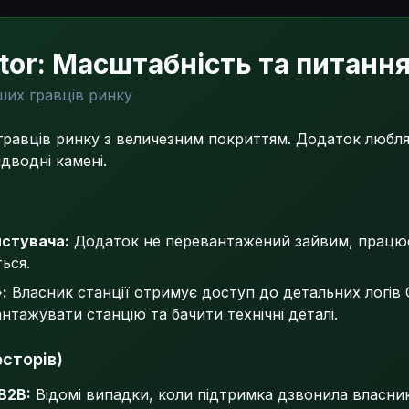
ctor: Масштабність та питання
ших гравців ринку
гравців ринку з величезним покриттям. Додаток любля
ідводні камені.
истувача:
Додаток не перевантажений зайвим, працює 
ься.
:
Власник станції отримує доступ до детальних логів
нтажувати станцію та бачити технічні деталі.
есторів)
B2B:
Відомі випадки, коли підтримка дзвонила власник