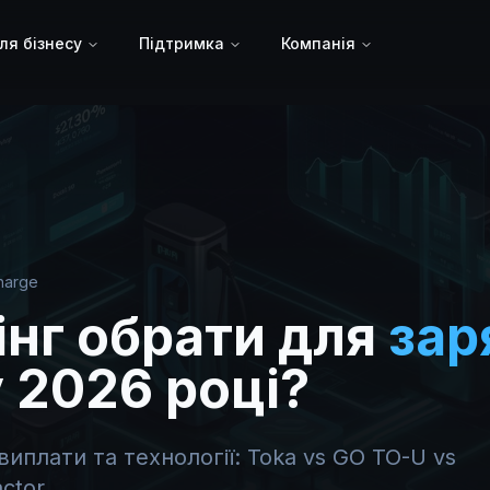
ля бізнесу
Підтримка
Компанія
harge
інг обрати для
зар
у 2026 році?
виплати та технології: Toka vs GO TO-U vs
ctor