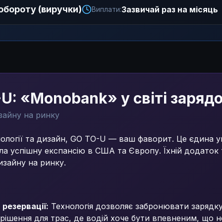
 обороту (виручки)
Зазвичай раз на місяць
Виплати:
-U: «Monobank» у світі заряд
зайну на ринку
ології та дизайн, GO TO-U — ваш фаворит. Це єдина ук
ила успішну експансію в США та Європу. Їхній додаток 
изайну на ринку.
 резервації:
Технологія дозволяє забронювати зарядку
 рішення для трас, де водій хоче бути впевненим, що н