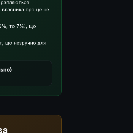
 трапляються
а власника про це не
 9%, то 7%), що
т, що незручно для
льно)
ва