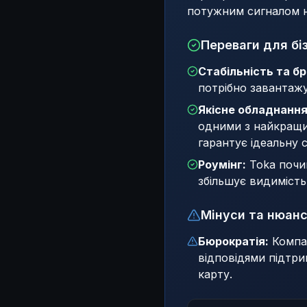
потужним сигналом н
Переваги для біз
Стабільність та б
потрібно завантажу
Якісне обладнання
одними з найкращих
гарантує ідеальну с
Роумінг:
Toka почин
збільшує видимість
Мінуси та нюан
Бюрократія:
Компан
відповідями підтри
карту.