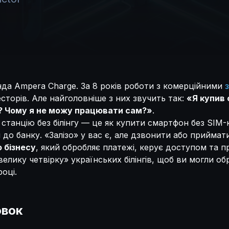
нда Ampera Charge. За 8 років роботи з комерційними
есторів. Але найголовніше з них звучить так:
«Я купив 
? Чому я не можу працювати сам?»
.
 станцію без білінгу — це як купити смартфон без SIM
 до банку. «Залізо» у вас є, але дзвонити або приймат
о бізнесу
, який обробляє платежі, керує доступом та п
елику четвірку» українських білінгів, щоб ви могли о
році.
овок