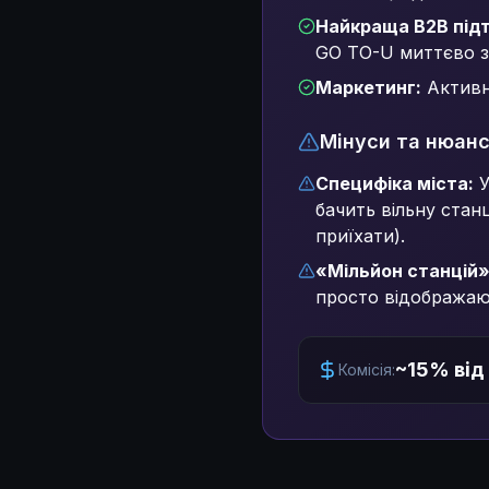
Найкраща B2B під
GO TO-U миттєво з 
Маркетинг:
Активна
Мінуси та нюан
Специфіка міста:
У
бачить вільну стан
приїхати).
«Мільйон станцій»
просто відображают
~15% від
Комісія: