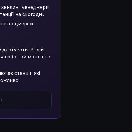
5 хвилин, менеджери
анції на сьогодні.
ення соцмереж.
 дратувати. Водій
ана (а той може і не
ючає станції, які
можливо.
)