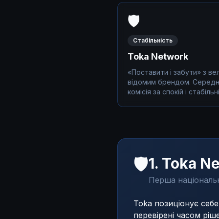
🛡️
Стабільність
Toka Network
«Поставити і забути» з ве
відомим брендом. Серед
комісія за спокій і стабільн
🛡️
1. Toka 
Перша національ
Toka позиціонує себе
перевірені часом рі