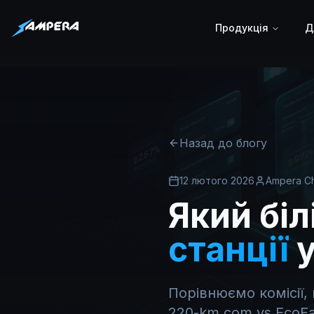
Продукція
Д
Назад до блогу
12 лютого 2026
Ampera C
Який біл
станції
Порівнюємо комісії, 
220-km.com vs EcoFa