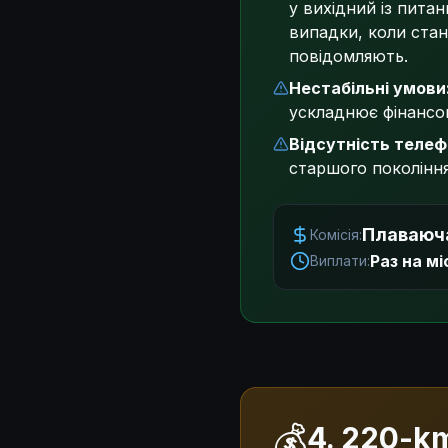
у вихідний із пита
випадки, коли стан
повідомляють.
Нестабільні умови
ускладнює фінансо
Відсутність телеф
старшого покоління
Плаваюча
Комісія:
Раз на м
Виплати:
💰
4. 220-k