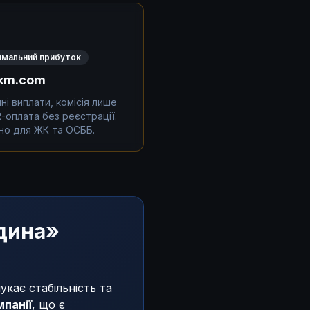
мальний прибуток
km.com
і виплати, комісія лише
-оплата без реєстрації.
но для ЖК та ОСББ.
едина»
укає стабільність та
панії
, що є