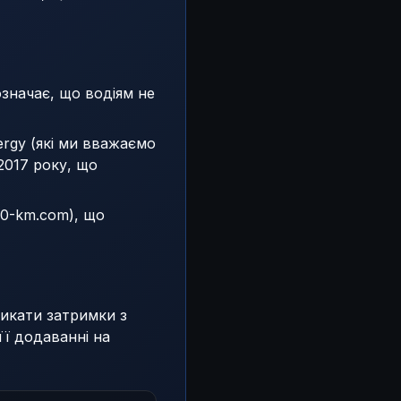
означає, що водіям не
rgy (які ми вважаємо
2017 року, що
20-km.com), що
никати затримки з
її додаванні на