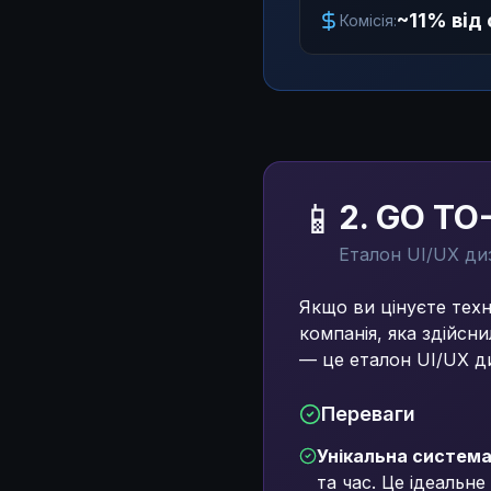
~11% від
Комісія:
📱
2. GO TO
Еталон UI/UX ди
Якщо ви цінуєте техн
компанія, яка здійсн
— це еталон UI/UX д
Переваги
Унікальна система
та час. Це ідеальне