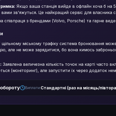
тримка:
Якщо ваша станція вийде в офлайн хоча б на 
вами зв'яжуться. Це найкращий сервіс для власника ст
 співпраця з брендами (Volvo, Porsche) та гарне вед
си
 щільному міському трафіку система бронювання може
цію, але не може зарядитися, бо вона кимось заброньов
:
Заявлена величезна кількість точок на карті часто вкл
ься (моніторинг), але запустити їх через додаток не
 обороту
Стандартні (раз на місяць/півтора
Виплати: