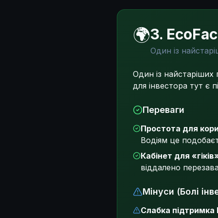
🌍
3. EcoFa
Один із найстарі
Один із найстаріших 
для інвестора тут є п
Переваги
Простота для кор
Водіям це подобаєт
Кабінет для «гіків»
віддалено перезава
Мінуси (Болі інв
Слабка підтримка 