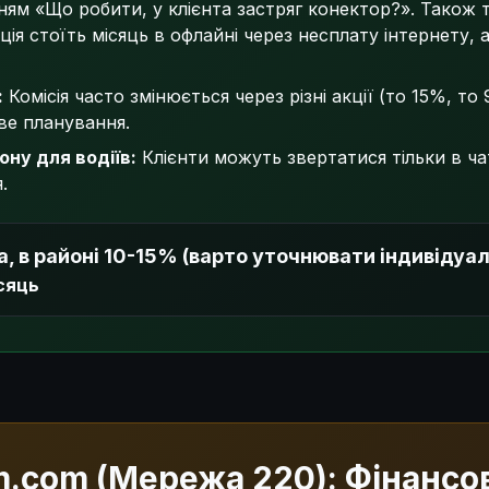
нням «Що робити, у клієнта застряг конектор?». Також
ція стоїть місяць в офлайні через несплату інтернету, 
:
Комісія часто змінюється через різні акції (то 15%, то
ве планування.
ону для водіїв:
Клієнти можуть звертатися тільки в ча
.
, в районі 10-15% (варто уточнювати індивідуа
ісяць
m.com (Мережа 220): Фінансо