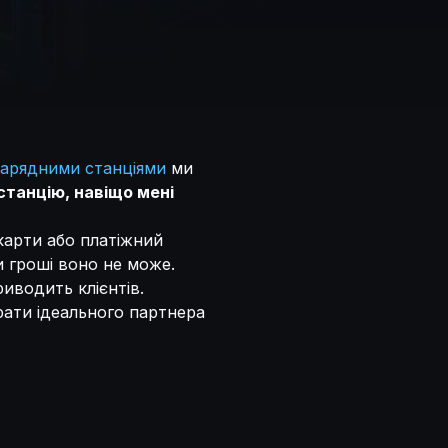
зарядними станціями
ми
станцію, навіщо мені
-карти або платіжний
и гроші воно не може.
риводить клієнтів.
брати ідеального партнера