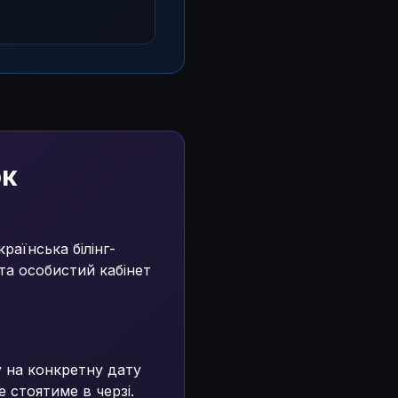
ок
раїнська білінг-
та особистий кабінет
 на конкретну дату
е стоятиме в черзі.