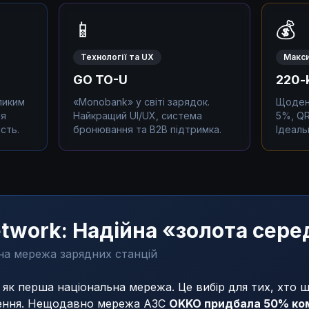
📱
💰
Технології та UX
Макси
GO TO-U
220-
ликим
«Monobank» у світі зарядок.
Щоденн
ня
Найкращий UI/UX, система
5%, QR
ість.
бронювання та B2B підтримка.
Ідеаль
Network: Надійна «золота сер
на мережа зарядних станцій
 як перша національна мережа. Це вибір для тих, хто ш
шення. Нещодавно мережа АЗС
OKKO придбала 50% ком