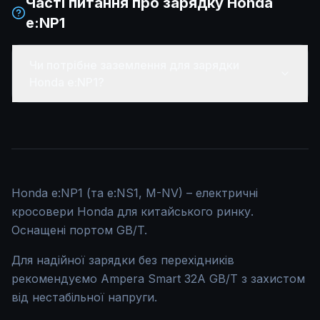
Часті питання про зарядку
Honda
e:NP1
Чи потрібне заземлення для зарядки
Honda e:NP1?
Honda e:NP1 (та e:NS1, M-NV) – електричні
кросовери Honda для китайського ринку.
Оснащені портом GB/T.
Для надійної зарядки без перехідників
рекомендуємо Ampera Smart 32A GB/T з захистом
від нестабільної напруги.