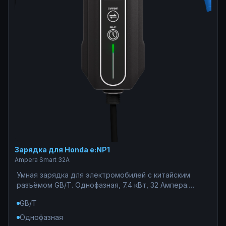
Зарядка для Honda e:NP1
Ampera Smart 32A
Умная зарядка для электромобилей с китайским
разъёмом GB/T. Однофазная, 7.4 кВт, 32 Ампера.
Надёжная защита сети от перегрузок, WiFi-
GB/T
управление со смартфона, статистика потребления и
таймер для ночного тарифа. Работает при низком
Однофазная
напряжении от 160В.