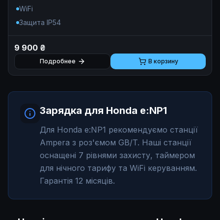
полная защита электросети.
WiFi
Защита IP54
9 900 ₴
Подробнее
В корзину
Зарядка для Honda e:NP1
Для Honda e:NP1 рекомендуємо станції
Ampera з роз'ємом GB/T. Наші станції
оснащені 7 рівнями захисту, таймером
для нічного тарифу та WiFi керуванням.
Гарантія 12 місяців.