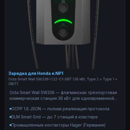
Зарядка для Honda e:NP1
Octa Smart Wall SW336-С22-C1-GBT (36 кВт, Type 2 + Type 1 +
GB/T)
Octa Smart Wall SW336 — флагманская трёхпортовая
коммерческая станция 36 кВт для одновременной
зарядки электромобилей из Китая (GB/T, 7,4 кВт),
OCPP 1.6 JSON — полная реализация протокола
Европы (Type 2, 22 кВт) и США (Type 1, 7,4 кВт) — без
каких-либо переходников. Единственное решение
DLM Smart Grid — до 7 станций в кластере
для АЗС, ТРЦ и паркингов, где нужно покрытие 100%
Промышленные контакторы Hager (Германия)
парка электромобилей: OCPP 1.6 JSON, DLM до 7