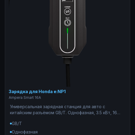
Зарядка для Honda e:NP1
Ampera Smart 16A
Универсальная зарядная станция для авто с
китайским разъёмом GB/T. Однофазная, 3.5 кВт, 16
Ампер — безопасный вариант для сетей с
GB/T
ограниченной мощностью. Подходит для дач и
гаражей со слабой проводкой. WiFi-управление и
Однофазная