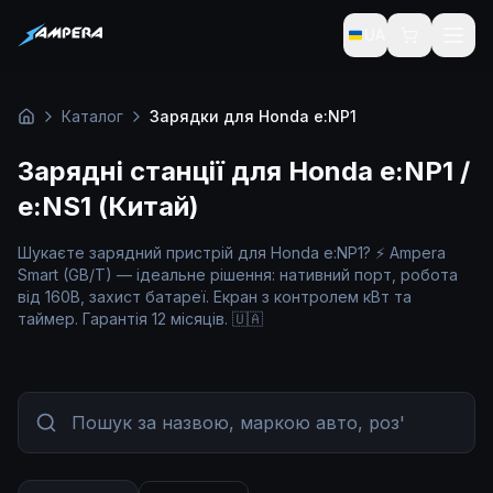
UA
Каталог
Зарядки для Honda e:NP1
Головна
Зарядні станції для Honda e:NP1 /
e:NS1 (Китай)
Шукаєте зарядний пристрій для Honda e:NP1? ⚡ Ampera
Smart (GB/T) — ідеальне рішення: нативний порт, робота
від 160В, захист батареї. Екран з контролем кВт та
таймер. Гарантія 12 місяців. 🇺🇦