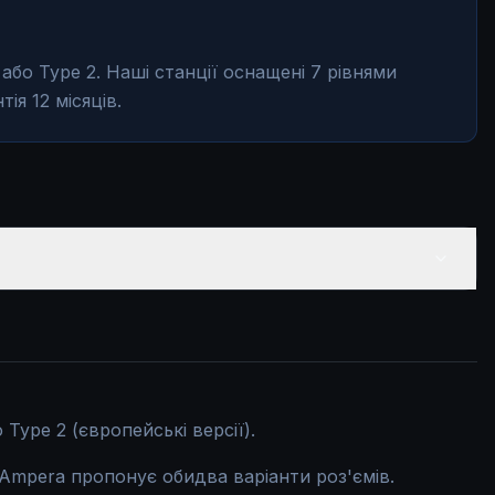
або Type 2. Наші станції оснащені 7 рівнями
ія 12 місяців.
 Type 2 (європейські версії).
Ampera пропонує обидва варіанти роз'ємів.