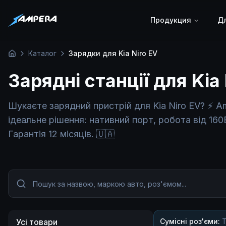
Продукция
Дл
Каталог
Зарядки для Kia Niro EV
Головна
Зарядні станції для Kia
Шукаєте зарядний пристрій для Kia Niro EV? ⚡ Am
ідеальне рішення: нативний порт, робота від 16
Гарантія 12 місяців. 🇺🇦
Усі товари
Сумісні роз'єми:
T