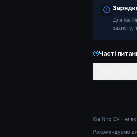
Toyota bZ4X
Зарядка
Avatr 11
Для Kia N
захисту, 
Li Auto L7
Li Auto L9
Часті пита
Чи потрібне за
Kia Niro EV – еле
Рекомендуємо виз