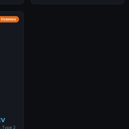
State.
раина).
 Новинка
EV
, Type 2