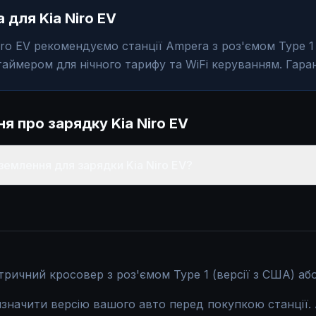
 для Kia Niro EV
iro EV рекомендуємо станції Ampera з роз'ємом Type 1 
таймером для нічного тарифу та WiFi керуванням. Гарант
ння про зарядку
Kia Niro EV
землення для зарядки Kia Niro EV?
ктричний кросовер з роз'ємом Type 1 (версії з США) або
начити версію вашого авто перед покупкою станції. 