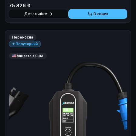
енергії на чипах Analog Devices ADE (клас точності
75 826 ₴
0.5S), трансформатори струму VACUUMSCHMELZE
(DC compliant), гальванічна розв'язка 5 мм та
Детальніше
В кошик
апаратне УЗО з логікою Error State. Виробник: Octa
Energy (Україна). Гарантія 12 місяців.
Переносна
⭐ Популярний
Для авто з США