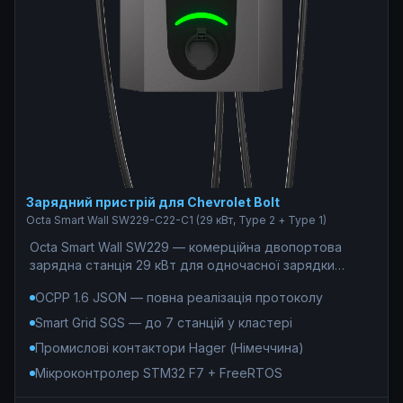
Зарядний пристрій для Chevrolet Bolt
Octa Smart Wall SW229-С22-C1 (29 кВт, Type 2 + Type 1)
Octa Smart Wall SW229 — комерційна двопортова
зарядна станція 29 кВт для одночасної зарядки
електромобілів з Європи (Type 2, 22 кВт) та США
OCPP 1.6 JSON — повна реалізація протоколу
(Type 1, 7,4 кВт). Ідеальне рішення для монетизації
паркінгів ЖК, готелів та бізнес-центрів: OCPP 1.6
Smart Grid SGS — до 7 станцій у кластері
JSON, білінг 0% комісії, без підписки. Під капотом —
Промислові контактори Hager (Німеччина)
індустріальний стандарт: мікроконтролер STM32F746
під керуванням FreeRTOS, промислові контактори
Мікроконтролер STM32 F7 + FreeRTOS
Hager з дугогасними камерами, комерційний облік