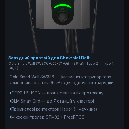
Зарядний пристрій для Chevrolet Bolt
Octa Smart Wall SW336-С22-C1-GBT (36 кВт, Type 2 + Type 1 +
GB/T)
Octa Smart Wall SW336 — флагманська трипортова
комерційна станція 36 кВт для одночасної зарядки
електромобілів з Китаю (GB/T, 7,4 кВт), Європи (Type
OCPP 1.6 JSON — повна реалізація протоколу
2, 22 кВт) та США (Type 1, 7,4 кВт) — без жодних
перехідників. Єдине рішення для АЗС, ТРЦ та
DLM Smart Grid — до 7 станцій у кластері
паркінгів де потрібне покриття 100% парку
Промислові контактори Hager (Німеччина)
електромобілів: OCPP 1.6 JSON, DLM до 7 станцій у
кластері, білінг 0% комісії. Під капотом —
Мікроконтролер STM32 + FreeRTOS
індустріальний стандарт: мікроконтролер STM32F746
під керуванням FreeRTOS, промислові контактори