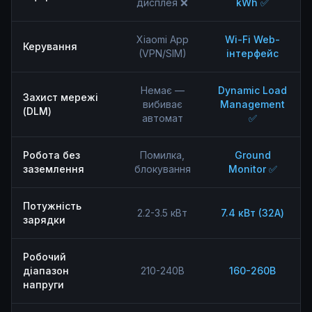
дисплея ❌
kWh ✅
Xiaomi App
Wi-Fi Web-
Керування
(VPN/SIM)
інтерфейс
Немає —
Dynamic Load
Захист мережі
вибиває
Management
(DLM)
автомат
✅
Робота без
Помилка,
Ground
заземлення
блокування
Monitor ✅
Потужність
2.2-3.5 кВт
7.4 кВт (32А)
зарядки
Робочий
діапазон
210-240В
160-260В
напруги