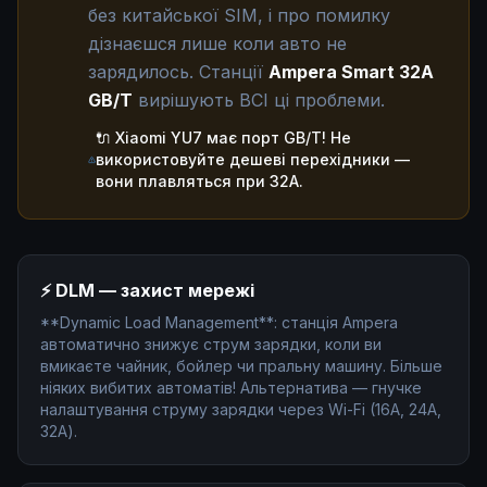
без китайської SIM, і про помилку
дізнаєшся лише коли авто не
зарядилось. Станції
Ampera Smart 32A
GB/T
вирішують ВСІ ці проблеми.
🔌 Xiaomi YU7 має порт GB/T! Не
використовуйте дешеві перехідники —
вони плавляться при 32А.
⚡ DLM — захист мережі
**Dynamic Load Management**: станція Ampera
автоматично знижує струм зарядки, коли ви
вмикаєте чайник, бойлер чи пральну машину. Більше
ніяких вибитих автоматів! Альтернатива — гнучке
налаштування струму зарядки через Wi-Fi (16А, 24А,
32А).