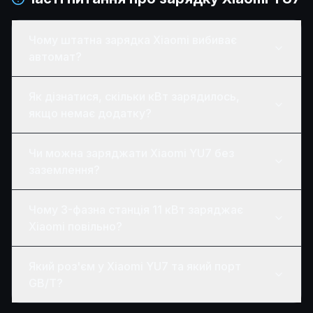
Чому штатна зарядка Xiaomi вибиває
автомат?
Як дізнатися, скільки кВт зарядилось,
якщо немає додатку?
Чи можна заряджати Xiaomi YU7 без
заземлення?
Чому 3-фазна станція 11 кВт заряджає
Xiaomi повільно?
Який роз'єм у Xiaomi YU7 та який порт
GB/T?