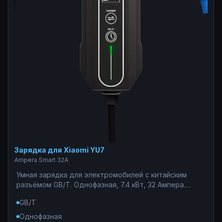
Зарядка для Xiaomi YU7
Ampera Smart 32A
Умная зарядка для электромобилей с китайским
разъёмом GB/T. Однофазная, 7.4 кВт, 32 Ампера.
Надёжная защита сети от перегрузок, WiFi-
GB/T
управление со смартфона, статистика потребления и
таймер для ночного тарифа. Работает при низком
Однофазная