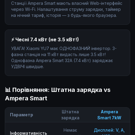
Станції Ampera Smart мають власний Web-інтерфейс
через Wi-Fi. Налаштування струму зарядки, таймер
на нічний тариф, історія — з будь-якого браузера.
⚡ Чесні 7.4 кВт (не 3.5 кВт!)
УВАГА! Xiaomi YU7 має ОДНОФАЗНИЙ інвертор. 3-
фазна станція на 11 кВт видасть лише 3.5 кВт!
Однофазна Ampera Smart 32A (7.4 кВт) заряджає
УДВІЧІ швидше.
📊 Порівняння: Штатна зарядка vs
Ampera Smart
Штатна
Ampera
Параметр
зарядка
Smart 7kW
Немає
Дисплей: V, A,
Інформативність