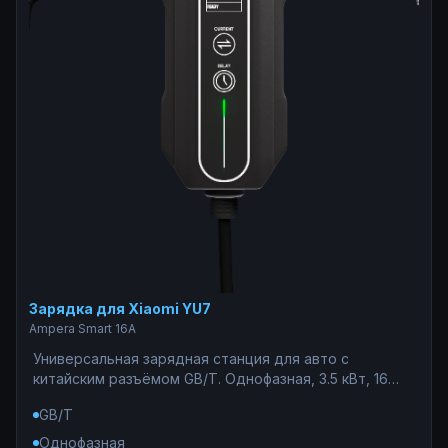
Зарядка для Xiaomi YU7
Ampera Smart 16A
Универсальная зарядная станция для авто с
китайским разъёмом GB/T. Однофазная, 3.5 кВт, 16
Ампер — безопасный вариант для сетей с
GB/T
ограниченной мощностью. Подходит для дач и
гаражей со слабой проводкой. WiFi-управление и
Однофазная