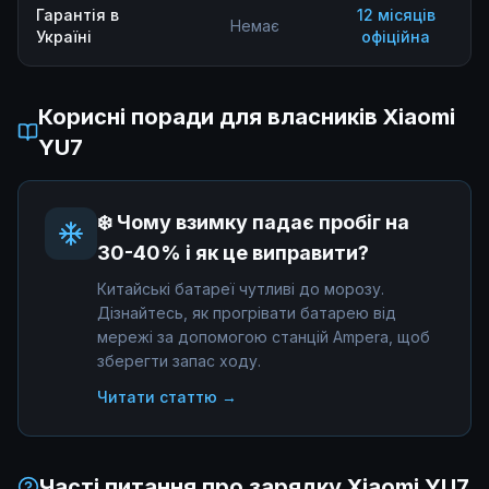
Гарантія в
12 місяців
Немає
Україні
офіційна
Корисні поради для власників
Xiaomi
YU7
❄️ Чому взимку падає пробіг на
30-40% і як це виправити?
Китайські батареї чутливі до морозу.
Дізнайтесь, як прогрівати батарею від
мережі за допомогою станцій Ampera, щоб
зберегти запас ходу.
Читати статтю →
Часті питання про зарядку
Xiaomi YU7