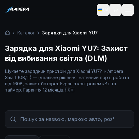
UA
Каталог
Зарядки для Xiaomi YU7
Головна
Зарядка для Xiaomi YU7: Захист
від вибивання світла (DLM)
Шукаєте зарядний пристрій для Xiaomi YU7? ⚡ Ampera
Smart (GB/T) — ідеальне рішення: нативний порт, робота
від 160В, захист батареї. Екран з контролем кВт та
таймер. Гарантія 12 місяців. 🇺🇦