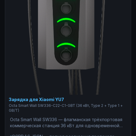
Зарядка для Xiaomi YU7
Octa Smart Wall SW336-С22-C1-GBT (36 кВт, Type 2 + Type 1 +
GB/T)
Octa Smart Wall SW336 — флагманская трёхпортовая
коммерческая станция 36 кВт для одновременной
зарядки электромобилей из Китая (GB/T, 7,4 кВт),